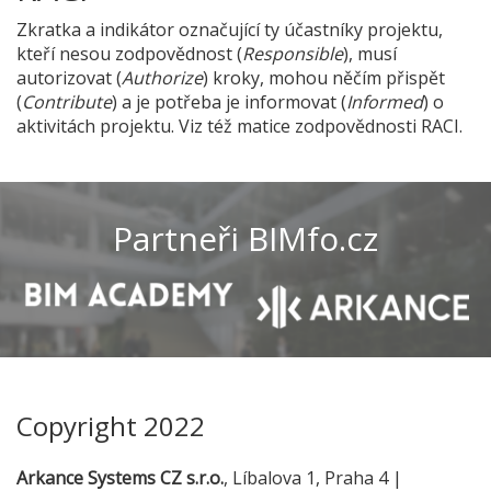
Zkratka a indikátor označující ty účastníky projektu,
kteří nesou zodpovědnost (
Responsible
), musí
autorizovat (
Authorize
) kroky, mohou něčím přispět
(
Contribute
) a je potřeba je informovat (
Informed
) o
aktivitách projektu. Viz též matice zodpovědnosti RACI.
Partneři BIMfo.cz
Copyright 2022
Arkance Systems CZ s.r.o.
, Líbalova 1, Praha 4 |