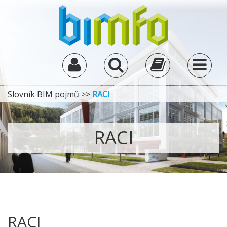
Slovník BIM pojmů
>>
RACI
RACI
RACI