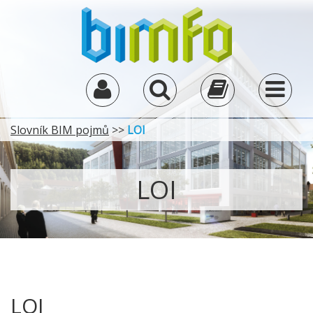
Slovník BIM pojmů
>>
LOI
LOI
LOI