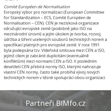
Comité Européen de Normalisation
Evropský výbor pro normalizaci (European Committee
for Standardization – ECS, Comité Européen de
Normalisation – CEN). CEN je nezisková organizace
sdružující evropské země (podobně jako ISO na
mezinárodní úrovni) a jejím úkolem je tvorba, rozvoj,
údržba a šíření ucelených souborů technických norem a
specifikací platných pro evropské země. V roce 1991
byla podepsána tzv. Vídeňská smlouva mezi CEN a ISO,
jejímž cílem je zabránit duplicitám (eventuálně
konfliktům) mezi normami CEN a ISO. V posledním
desetiletí CEN přebírá normy ISO, kterými nahrazuje
vlastní CEN normy, často také probíhá vývoj nových
technických norem v těsné spolupráci obou organizací.
Partneři BIMfo.cz