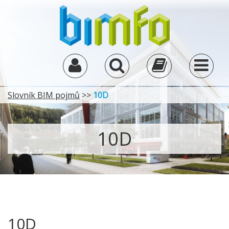
Slovník BIM pojmů
>>
10D
10D
10D