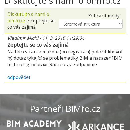
Diskutujte s námi o bimfo.cz
Diskutujte s námi o
Zobrazit módy:
bimfo.cz
>
Zeptejte se
co vás zajímá
Vladimír Michl
-
11. 3. 2016 11:29:04
Zeptejte se co vás zajímá
Na této stránce můžete (po registraci) položit libovol
ný dotaz týkající se problematiky BIM a nasazení BIM
technologií v praxi. Rádi dotaz zodpovíme.
odpovědět
Partneři BIMfo.cz