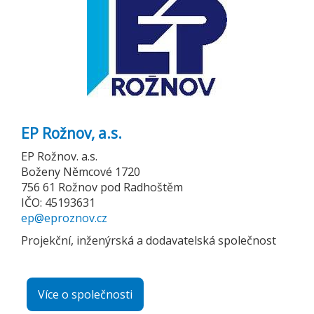
EP Rožnov, a.s.
EP Rožnov. a.s.
Boženy Němcové 1720
756 61 Rožnov pod Radhoštěm
IČO: 45193631
ep@eproznov.cz
Projekční, inženýrská a dodavatelská společnost
Více o společnosti