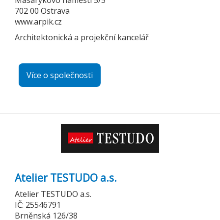
Masarykovo náměstí 5/5
702 00 Ostrava
www.arpik.cz
Architektonická a projekční kancelář
Více o společnosti
Atelier TESTUDO a.s.
Atelier TESTUDO a.s.
IČ: 25546791
Brněnská 126/38