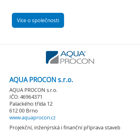
Více o společnosti
AQUA PROCON s.r.o.
AQUA PROCON s.r.o.
IČO: 46964371
Palackého třída 12
612 00 Brno
www.aquaprocon.cz
Projekční, inženýrská i finanční příprava staveb