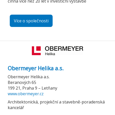
činná více než 20 let v investiční výstavbě
Více o společnosti
Obermeyer Helika a.s.
Obermeyer Helika a.s.
Beranových 65
199 21, Praha 9 – Letňany
www.obermeyer.cz
Architektonická, projekční a stavebně-poradenská
kancelář