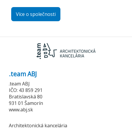
Více o společnosti
.team ABJ
.team ABJ
IČO: 43 859 291
Bratislavská 80
931 01 Šamorín
www.abj.sk
Architektonická kancelária