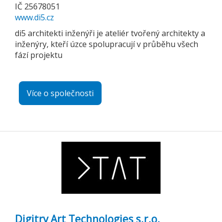
IČ 25678051
www.di5.cz
di5 architekti inženýři je ateliér tvořený architekty a
inženýry, kteří úzce spolupracují v průběhu všech
fází projektu
Více o společnosti
Digitry Art Technologies s.r.o.