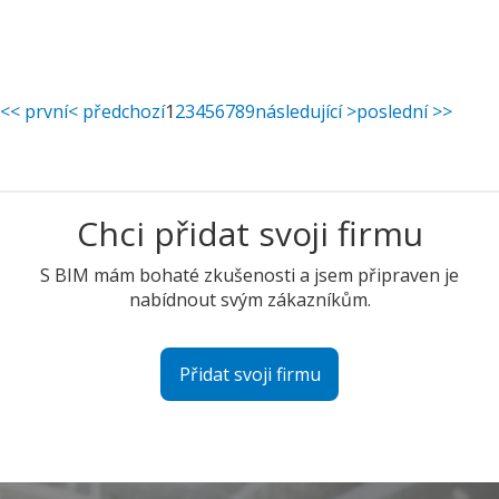
<< první
< předchozí
1
2
3
4
5
6
7
8
9
následující >
poslední >>
Chci přidat svoji firmu
S BIM mám bohaté zkušenosti a jsem připraven je
nabídnout svým zákazníkům.
Přidat svoji firmu