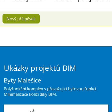
Nový příspěvek
Ukázky projektů BIM
Byty Malešice
Polyfunkční komplex s převažující bytovou funkcí.
Minimalizace kolizí díky BIM.