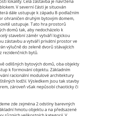
ti lokality. Celá zástavba je navržena
blokem. V severní části je situován
která dále ustupuje k západu 8-podlažním
ostor ohraničen druhým bytovým domem,
sovitě ustupuje. Tato hra prostorů
vých domů tak, aby nedocházelo k
celý stavební záměr vytváří logickou
u zástavbu a vytváří privátní prostor ve
án výlučně do zeleně dvorů stávajících
z rezidenčních bytů.
ově odlišných bytových domů, oba objekty
řístup k formování objektu. Základním
vání racionální modulové architektury
uštěných lodžií. Výsledkem jsou tak stavby
rem, zároveň však nepůsobí chaoticky či
ajdeme zde zejména 2 odstíny barevných
základní hmotu objektu a na předsazené
y různých velikostních kategorií. V