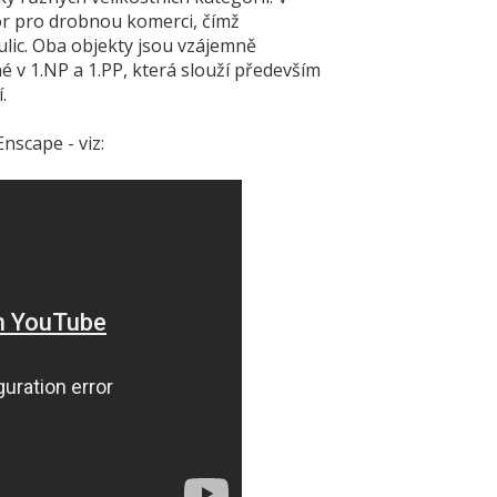
or pro drobnou komerci, čímž
 ulic. Oba objekty jsou vzájemně
v 1.NP a 1.PP, která slouží především
.
Enscape - viz: