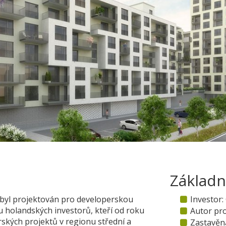
Základn
byl projektován pro developerskou
Investor:
u holandských investorů, kteří od roku
Autor pro
rských projektů v regionu střední a
Zastavěná