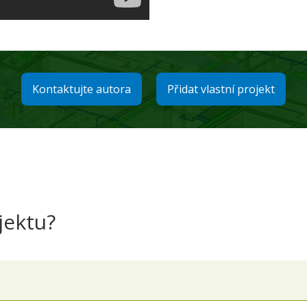
Kontaktujte autora
Přidat vlastní projekt
jektu?