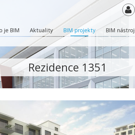
o je BIM
Aktuality
BIM projekty
BIM nástro
Rezidence 1351