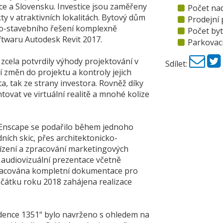
ce a Slovensku. Investice jsou zaměřeny
Počet nad
ty v atraktivních lokalitách. Bytový dům
Prodejní 
cko-stavebního řešení komplexně
Počet byt
ftwaru Autodesk Revit 2017.
Parkovací
 zcela potvrdily výhody projektování v
Sdílet:
změn do projektu a kontroly jejich
a, tak ze strany investora. Rovněž díky
vat ve virtuální realitě a mnohé kolize
u Enscape se podařilo během jednoho
ích skic, přes architektonicko-
ízení a zpracování marketingových
a audiovizuální prezentace včetně
zpracována kompletní dokumentace pro
ačátku roku 2018 zahájena realizace
dence 1351“ bylo navrženo s ohledem na