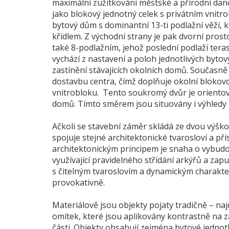
maximální zužitkování městské a přírodní danos
jako blokový jednotný celek s privátním vnitro
bytový dům s dominantní 13-ti podlažní věží, 
křídlem. Z východní strany je pak dvorní pr
také 8-podlažním, jehož poslední podlaží tera
vychází z nastavení a poloh jednotlivých byto
zastínění stávajících okolních domů. Současně 
dostavbu centra, čímž doplňuje okolní blokovo
vnitrobloku. Tento soukromý dvůr je orientov
domů. Tímto směrem jsou situovány i výhledy 
Ačkoli se stavební záměr skládá ze dvou výšk
spojuje stejné architektonické tvarosloví a p
architektonickým principem je snaha o vybudo
využívající pravidelného střídání arkýřů a zap
s čitelným tvaroslovím a dynamickým charakte
provokativně.
Materiálově jsou objekty pojaty tradičně – n
omítek, které jsou aplikovány kontrastně na 
části. Objekty obsahují zejména bytové jednotk