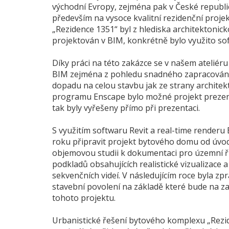
východní Evropy, zejména pak v České republi
především na vysoce kvalitní rezidenční projek
„Rezidence 1351“ byl z hlediska architektoni
projektován v BIM, konkrétně bylo využito so
Díky práci na této zakázce se v našem ateliéru
BIM zejména z pohledu snadného zapracování 
dopadu na celou stavbu jak ze strany architekt
programu Enscape bylo možné projekt prezento
tak byly vyřešeny přímo při prezentaci.
S využitím softwaru Revit a real-time render
roku připravit projekt bytového domu od úvodn
objemovou studii k dokumentaci pro územní ř
podkladů obsahujících realistické vizualizace 
sekvenčních videí. V následujícím roce byla 
stavební povolení na základě které bude na z
tohoto projektu.
Urbanistické řešení bytového komplexu „Rezi