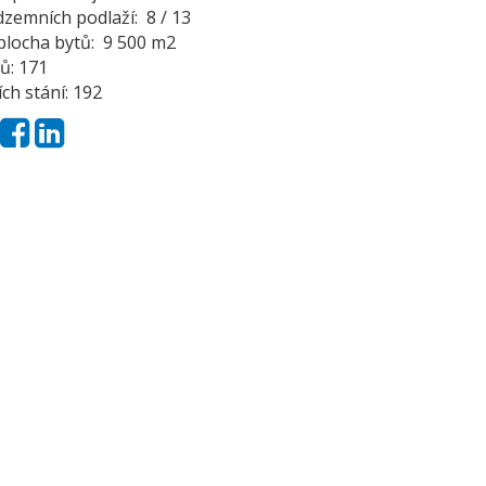
zemních podlaží: 8 / 13
plocha bytů: 9 500 m2
ů: 171
ch stání: 192