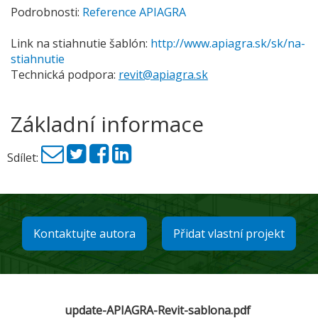
Podrobnosti:
Reference APIAGRA
Link na stiahnutie šablón:
http://www.apiagra.sk/sk/na-
stiahnutie
Technická podpora:
revit@apiagra.sk
Základní informace
Sdílet:
Kontaktujte autora
Přidat vlastní projekt
update-APIAGRA-Revit-sablona.pdf