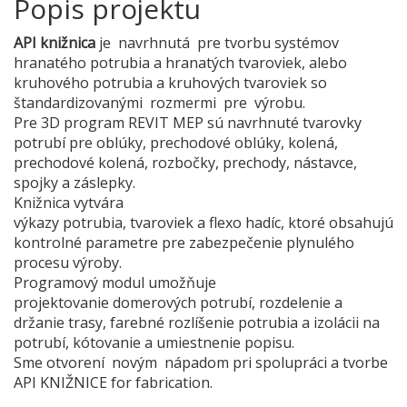
Popis projektu
API knižnica
je navrhnutá pre tvorbu systémov
hranatého potrubia a hranatých tvaroviek, alebo
kruhového potrubia a kruhových tvaroviek so
štandardizovanými rozmermi pre výrobu.
Pre 3D program REVIT MEP sú navrhnuté tvarovky
potrubí pre oblúky, prechodové oblúky, kolená,
prechodové kolená, rozbočky, prechody, nástavce,
spojky a záslepky.
Knižnica vytvára
výkazy potrubia, tvaroviek a flexo hadíc, ktoré obsahujú
kontrolné parametre pre zabezpečenie plynulého
procesu výroby.
Programový modul umožňuje
projektovanie domerových potrubí, rozdelenie a
držanie trasy, farebné rozlíšenie potrubia a izolácii na
potrubí, kótovanie a umiestnenie popisu.
Sme otvorení novým nápadom pri spolupráci a tvorbe
API KNIŽNICE for fabrication.