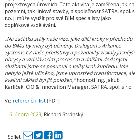
projektových úrovních. Tato aktivita je zaměřena jak na
pozemní, tak liniové stavby, a společnost SATRA, spol. s
r.o. ji může využít pro své BIM specialisty jako
doplňkové vzdělávání.
„Na začátku stály naše vize, jaké dílčí kroky v přechodu
do BIMu by měly být učiněny. Dialogem s Arkance
Systems CZ naše představy a požadavky získaly jasnější
obrysy a vzdělávacím procesem a dalšími dodanými
službami jsme se posunuli o velký krok kupředu. Vše
nebylo ještě učiněno, jsme uprostřed transformace, ale
kvalitní základ byl již položen,“
hodnotí Ing. Jakub
Karlíček, CIO & Innovation Manager, SATRA, spol. s r.o.
Viz
referenční list
(PDF)
6. února 2023
,
Richard Stránský
Sdílet: