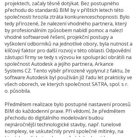
projektech, začaly těsně dotýkat. Bez postupného
přechodu do standardů BIM by v příštích letech této
společnosti hrozila ztráta konkurenceschopnosti. Bylo
tedy přirozené, že nalezení vhodného partnera, který
by profesionálním způsobem nabídl pomoc a nalezl
vhodné softwarové řešení, projekční postupy a
vyškolení odborníků na jednotlivé obory, byla nutnost a
klíčový faktor pro další rozvoj v této oblasti. Odpovědní
zástupci firmy se tedy s výzvou ke spolupráci obrátili na
společnost Autodesk a jejího partnera, Arkance
Systems CZ. Tento výběr přirozeně vyplynul z faktu, že
software Autodesk byl používán již řadu let prakticky ve
všech oborech, ve kterých společnost SATRA, spol. s r.
o. působila.
Předmětem realizace bylo postupné nastavení procesů
BIM do každodenní praxe. Při vědomí, že předmětem
přechodu do digitálního modelování budou
nejnáročnější technologické stavby, např. tunelové
komplexy, se uskutečnily první společné mítinky, na