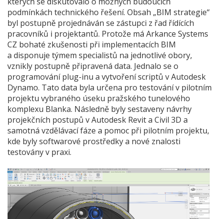
kterých se diskutovalo o možných budoucích
podmínkách technického řešení. Obsah „BIM strategie“
byl postupně projednáván se zástupci z řad řídících
pracovníků i projektantů. Protože má Arkance Systems
CZ bohaté zkušenosti při implementacích BIM
a disponuje týmem specialistů na jednotlivé obory,
vznikly postupně připravená data. Jednalo se o
programování plug-inu a vytvoření scriptů v Autodesk
Dynamo. Tato data byla určena pro testování v pilotním
projektu vybraného úseku pražského tunelového
komplexu Blanka. Následně byly sestaveny návrhy
projekčních postupů v Autodesk Revit a Civil 3D a
samotná vzdělávací fáze a pomoc při pilotním projektu,
kde byly softwarové prostředky a nové znalosti
testovány v praxi.