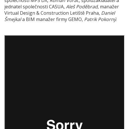
společnosti MFS DX,
Roman Voráč
, spoluzakladatel a
jednatel společnosti CASUA,
Aleš Poděbrad
, manažer
Virtual Design & Construction Letiště Praha,
Daniel
Šmejkal
a BIM manažer firmy GEMO,
Patrik Pokorný
.