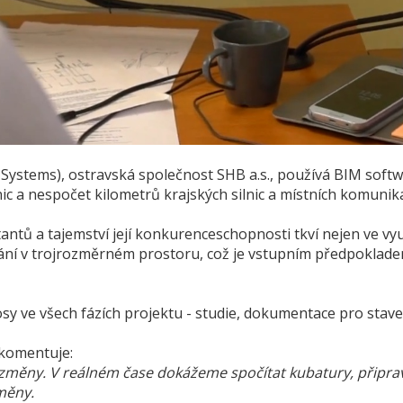
 Systems), ostravská společnost SHB a.s., používá BIM softw
nic a nespočet kilometrů krajských silnic a místních komunika
tů a tajemství její konkurenceschopnosti tkví nejen ve využi
vání v trojrozměrném prostoru, což je vstupním předpoklad
y ve všech fázích projektu - studie, dokumentace pro stavebn
 komentuje:
měny. V reálném čase dokážeme spočítat kubatury, připrav
měny.