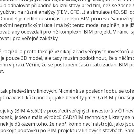
a odhalovat případné kolizní stavy před tím, než se začne 
užívat na různé analýzy (FEM, CFD, ..) a simulace (4D, 5D, do
3D model je nedílnou součástí celého BIM procesu. Samozř
jakými negrafickými údaji má být tento model naplněn, ale již
dovat, aby odevzdali pro ně komplexní BIM projekt, V rámci 
ovat i pro veřejné zakázky.
ozjíždí a proto také již vznikají z řad veřejných investorů p
 je pouze 3D model, ale tady musím podotknout, že s něčím 
 v praxi. Věřím, že se postupem času i tato zadání BIM pr
t.
, tak především v liniových. Nicméně za poslední dobu se toh
ž na vlastí kůži pociťují, jaké benefity jim 3D a BIM přinášejí
ekty (BIM 4,5,6D) v prostředí veřejných investorů v ČR nevi
odesk, jeden s mála výrobců CAD/BIM technologií, který se
lánek je důkazem toho, že např. kombinací nástrojů, jako jso
pokojit poptávku po BIM projektu v liniových stavbách. Sam