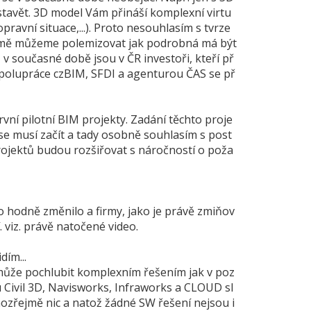
stavět. 3D model Vám přináší komplexní virtu
pravní situace,...). Proto nesouhlasím s tvrze
ejmě můžeme polemizovat jak podrobná má být
 v současné době jsou v ČR investoři, kteří př
spolupráce czBIM, SFDI a agenturou ČAS se př
rvní pilotní BIM projekty. Zadání těchto proje
se musí začít a tady osobně souhlasím s post
ojektů budou rozšiřovat s náročností o poža
o hodně změnilo a firmy, jako je právě zmiňov
. viz. právě natočené video.
dím...
 může pochlubit komplexním řešením jak v poz
u Civil 3D, Navisworks, Infraworks a CLOUD sl
ozřejmě nic a natož žádné SW řešení nejsou i