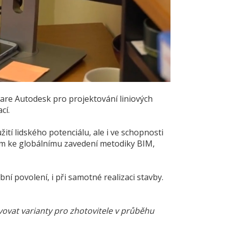
are Autodesk pro projektování liniových
cí.
tí lidského potenciálu, ale i ve schopnosti
em ke globálnímu zavedení metodiky BIM,
í povolení, i při samotné realizaci stavby.
ovat varianty pro zhotovitele v průběhu