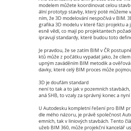
modelem můžete koordinovat celou stavbu 
ální prototyp stavby, který poté můžeme vy
ním, že 3D modelování nespočívá v BIM. 
grafika 3D modelu v které fázi projektu a 
esně vědí, co mají po projektantech poža
ipravují standardy, které budou toto defin
Je pravdou, že se zatím BIM v ČR postupně r
ktů může z počátku vypadat jako, že cílem
upným zaváděním BIM metodik a ověřováním
davky, které celý BIM proces může pojmou
3D je doufám standard
není to tak a to jak v pozemních stavbách
aná SHB, to vzaly za správný konec a nyní ji
U Autodesku kompletní řešení pro BIM proj
dle mého názoru, je právě společnost Aut
emních, tak v liniových stavbách. Tento č
užeb BIM 360, může projekční kancelář us