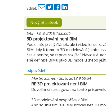
Sdílet:
Nový příspěvek
Sibi
-
19. 9. 2018 15:03:06
3D projektování není BIM
Podle mě, je celý článek, ale i video lehce z
BIM, kdy k tomuto 3D modelování (silnice zvl
čas a peníze, se teprve rozjíždí. Navíc u Aut
éně definice BIMu jako 3D modelu (nebo ještě h
odpovědět
Martin Slanec
-
20. 9. 2018 9:50:34
RE:3D projektování není BIM
Dovolím si zareagovat na tento příspěvek.
3D modelování nespočívá v BIM
Ano souhlasím, ale BIM proces bez 3D mode