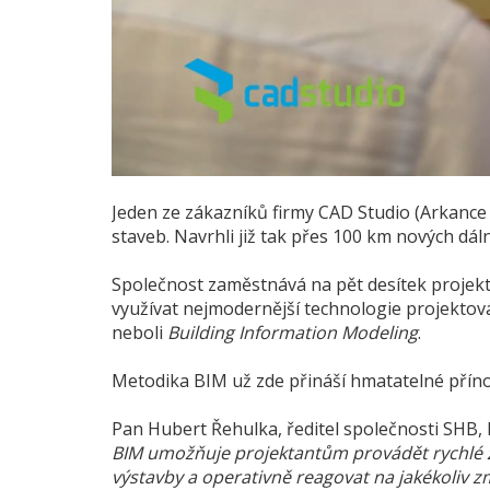
Jeden ze zákazníků firmy CAD Studio (Arkance
staveb. Navrhli již tak přes 100 km nových dál
Společnost zaměstnává na pět desítek projektan
využívat nejmodernější technologie projekto
neboli
Building Information Modeling
.
Metodika BIM už zde přináší hmatatelné přínos
Pan Hubert Řehulka, ředitel společnosti SHB,
BIM umožňuje projektantům provádět rychlé z
výstavby a operativně reagovat na jakékoliv z