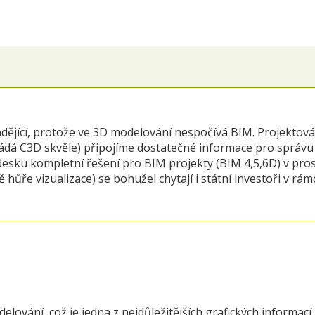
avádějící, protože ve 3D modelování nespočívá BIM. Projektov
ádá C3D skvěle) připojíme dostatečné informace pro správu dí
odesku kompletní řešení pro BIM projekty (BIM 4,5,6D) v pros
ůře vizualizace) se bohužel chytají i státní investoři v rámc
lování, což je jedna z nejdůležitějších grafických informací