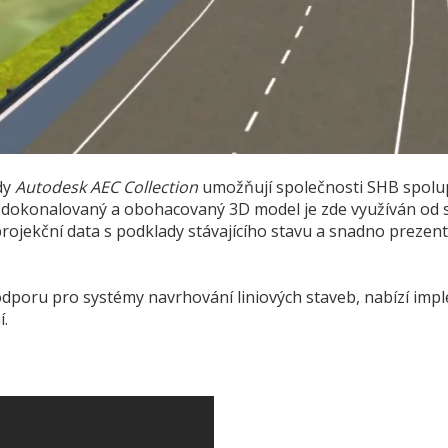
dy
Autodesk AEC Collection
umožňují společnosti SHB spolup
 zdokonalovaný a obohacovaný 3D model je zde využíván od s
kční data s podklady stávajícího stavu a snadno prezentova
odporu pro systémy navrhování liniových staveb, nabízí im
í.