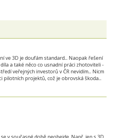
ání ve 3D je doufám standard... Naopak řešení
la a také něco co usnadní práci zhotoviteli -
tředí veřejných investorů v ČR nevidím... Nicm
i pilotních projektů, což je obrovská škoda...
, se v současné době neobejde. Např. jen s 3D