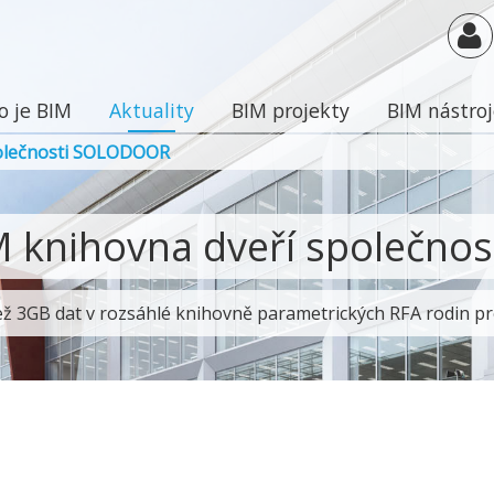
o je BIM
Aktuality
BIM projekty
BIM nástro
polečnosti SOLODOOR
M knihovna dveří společn
ež 3GB dat v rozsáhlé knihovně parametrických RFA rodin pr