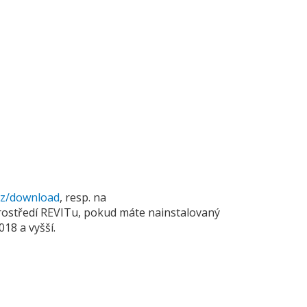
cz/download
, resp. na
rostředí REVITu, pokud máte nainstalovaný
018 a vyšší.