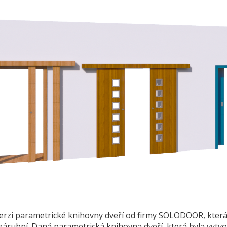
erzi parametrické knihovny dveří od firmy SOLODOOR, která j
 zárubní. Daná parametrická knihovna dveří, která byla vyt