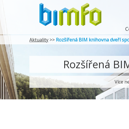
C
Aktuality
>>
Rozšířená BIM knihovna dveří s
Rozšířená BI
Více n