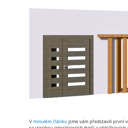
V
minulém článku
jsme vám představili první v
se výrobou interiérových dveří a obložkových