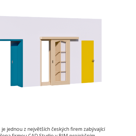
e jednou z největších českých firem zabývající
vořena firmou CAD Studio v BIM projekčním