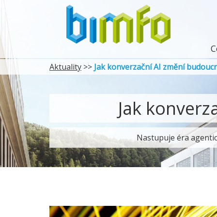
C
Aktuality
>>
Jak konverzační AI změní budoucn
Jak konverz
Nastupuje éra agentic