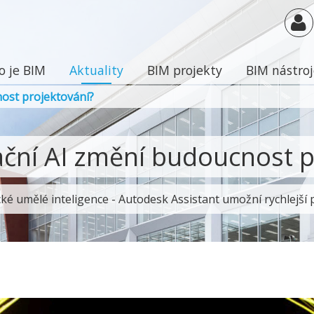
o je BIM
Aktuality
BIM projekty
BIM nástro
ost projektování?
ační AI změní budoucnost p
ké umělé inteligence - Autodesk Assistant umožní rychlejší