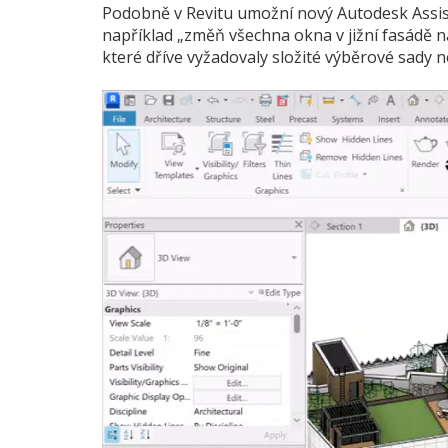
Podobně v Revitu umožní nový Autodesk Assist
například „změň všechna okna v jižní fasádě na
které dříve vyžadovaly složité výběrové sady ne