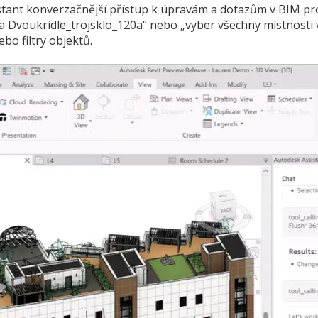
ant konverzačnější přístup k úpravám a dotazům v BIM proj
 Dvoukridle_trojsklo_120a“ nebo „vyber všechny místnosti v 
bo filtry objektů.