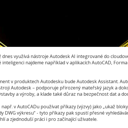
ž dnes využívá nástroje Autodesk AI integrované do cloudov
 inteligenci najdeme například v aplikacích AutoCAD, Forma
onent v produktech Autodesku bude Autodesk Assistant. Auto
troji Autodesk – podporuje přirozený mateřský jazyk a dokon
výstavby a výroby, a klade také důraz na bezpečnost dat a d
apř. v AutoCADu používat příkazy (výzvy) jako „ukaž bloky
dy DWG výkresu“ - tyto příkazy pak spustí přesné vyhledáván
í a zjednoduší práci i pro začínající uživatele.