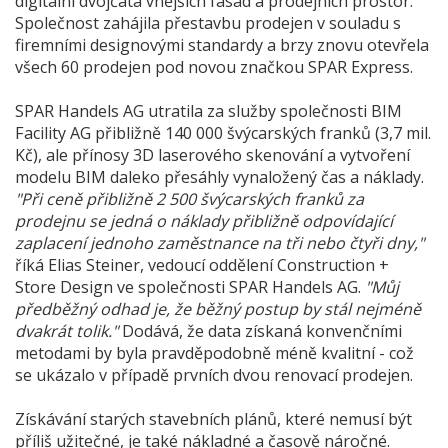
digitální dvojčata vnějších fasád a prodejních prostor.
Společnost zahájila přestavbu prodejen v souladu s
firemními designovými standardy a brzy znovu otevřela
všech 60 prodejen pod novou značkou SPAR Express.
SPAR Handels AG utratila za služby společnosti BIM
Facility AG přibližně 140 000 švýcarských franků (3,7 mil.
Kč), ale přínosy 3D laserového skenování a vytvoření
modelu BIM daleko přesáhly vynaložený čas a náklady.
"Při ceně přibližně 2 500 švýcarských franků za
prodejnu se jedná o náklady přibližně odpovídající
zaplacení jednoho zaměstnance na tři nebo čtyři dny,"
říká Elias Steiner, vedoucí oddělení Construction +
Store Design ve společnosti SPAR Handels AG.
"Můj
předběžný odhad je, že běžný postup by stál nejméně
dvakrát tolik."
Dodává, že data získaná konvenčními
metodami by byla pravděpodobně méně kvalitní - což
se ukázalo v případě prvních dvou renovací prodejen.
Získávání starých stavebních plánů, které nemusí být
příliš užitečné, je také nákladné a časově náročné.