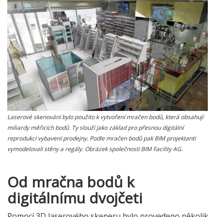
Laserové skenování bylo použito k vytvoření mračen bodů, která obsahují
miliardy měřicích bodů. Ty slouží jako základ pro přesnou digitální
reprodukci vybavení prodejny. Podle mračen bodů pak BIM projektanti
vymodelovali stěny a regály. Obrázek společnosti BIM Facility AG.
Od mračna bodů k
digitálnímu dvojčeti
Pomocí 3D laserového skeneru bylo provedeno několik