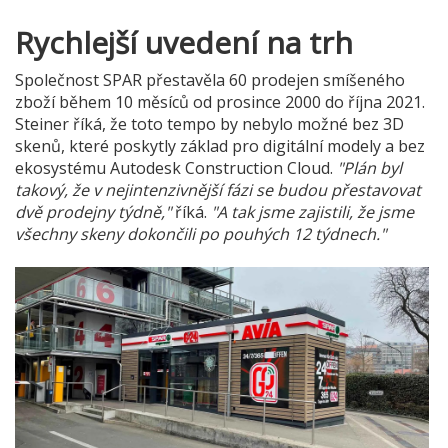
Rychlejší uvedení na trh
Společnost SPAR přestavěla 60 prodejen smíšeného
zboží během 10 měsíců od prosince 2000 do října 2021.
Steiner říká, že toto tempo by nebylo možné bez 3D
skenů, které poskytly základ pro digitální modely a bez
ekosystému Autodesk Construction Cloud.
"Plán byl
takový, že v nejintenzivnější fázi se budou přestavovat
dvě prodejny týdně,"
říká.
"A tak jsme zajistili, že jsme
všechny skeny dokončili po pouhých 12 týdnech."