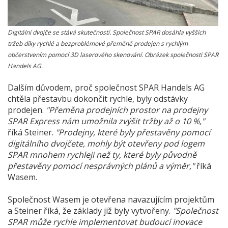
Digitální dvojče se stává skutečností. Společnost SPAR dosáhla vyšších
tržeb díky rychlé a bezproblémové přeměně prodejen s rychlým
občerstvením pomocí 3D laserového skenování. Obrázek společnosti SPAR
Handels AG.
Dalším důvodem, proč společnost SPAR Handels AG
chtěla přestavbu dokončit rychle, byly odstávky
prodejen.
"Přeměna prodejních prostor na prodejny
SPAR Express nám umožnila zvýšit tržby až o 10 %,"
říká Steiner.
"Prodejny, které byly přestavěny pomocí
digitálního dvojčete, mohly být otevřeny pod logem
SPAR mnohem rychleji než ty, které byly původně
přestavěny pomocí nesprávných plánů a výměr,"
říká
Wasem.
Společnost Wasem je otevřena navazujícím projektům
a Steiner říká, že základy již byly vytvořeny.
"Společnost
SPAR může rychle implementovat budoucí inovace