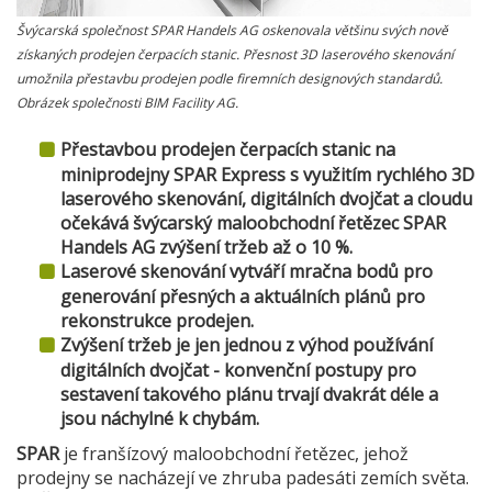
Švýcarská společnost SPAR Handels AG oskenovala většinu svých nově
získaných prodejen čerpacích stanic. Přesnost 3D laserového skenování
umožnila přestavbu prodejen podle firemních designových standardů.
Obrázek společnosti BIM Facility AG.
Přestavbou prodejen čerpacích stanic na
miniprodejny SPAR Express s využitím rychlého 3D
laserového skenování, digitálních dvojčat a cloudu
očekává švýcarský maloobchodní řetězec SPAR
Handels AG zvýšení tržeb až o 10 %.
Laserové skenování vytváří mračna bodů pro
generování přesných a aktuálních plánů pro
rekonstrukce prodejen.
Zvýšení tržeb je jen jednou z výhod používání
digitálních dvojčat - konvenční postupy pro
sestavení takového plánu trvají dvakrát déle a
jsou náchylné k chybám.
SPAR
je franšízový maloobchodní řetězec, jehož
prodejny se nacházejí ve zhruba padesáti zemích světa.