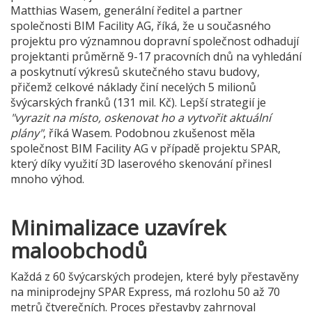
Matthias Wasem, generální ředitel a partner
společnosti BIM Facility AG, říká, že u současného
projektu pro významnou dopravní společnost odhadují
projektanti průměrně 9-17 pracovních dnů na vyhledání
a poskytnutí výkresů skutečného stavu budovy,
přičemž celkové náklady činí necelých 5 milionů
švýcarských franků (131 mil. Kč). Lepší strategií je
"vyrazit na místo, oskenovat ho a vytvořit aktuální
plány"
, říká Wasem. Podobnou zkušenost měla
společnost BIM Facility AG v případě projektu SPAR,
který díky využití 3D laserového skenování přinesl
mnoho výhod.
Minimalizace uzavírek
maloobchodů
Každá z 60 švýcarských prodejen, které byly přestavěny
na miniprodejny SPAR Express, má rozlohu 50 až 70
metrů čtverečních. Proces přestavby zahrnoval