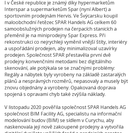
I v České republice je známý díky hypermarketům
Interspar a supermarketům Spar (nyní Albert) a
sportovním prodejnám Hervis. Ve Švýcarsku koupil
maloobchodní řetězec SPAR Handels AG celkem 60
samoobslužných prodejen na čerpacích stanicích a
přeměnil je na miniprodejny Spar Express. Při
rekonstrukci co nejrychleji vyměnil vnější štíty, interiéry
a uspořádání prodejen, aby minimalizoval uzavírky
prodejen. Společnost SPAR přestavěla první dvě
prodejny konvenčními metodami bez digitálního
skenování, ale potýkala se se značnými problémy:
Regály a nábytek byly vyrobeny na základě zastaralých
plánů a nesprávných rozměrů, nepasovaly a musely být
znovu objednány a vyrobeny. Opakovaná doprava
spojená s opravami chyb také zvýšila náklady.
V listopadu 2020 pověřila společnost SPAR Handels AG
společnost BIM Facility AG, specialistu na informační
modelování budov (BIM) se sídlem v Curychu, aby
naskenovala její nově zakoupené prodejny a vytvořila