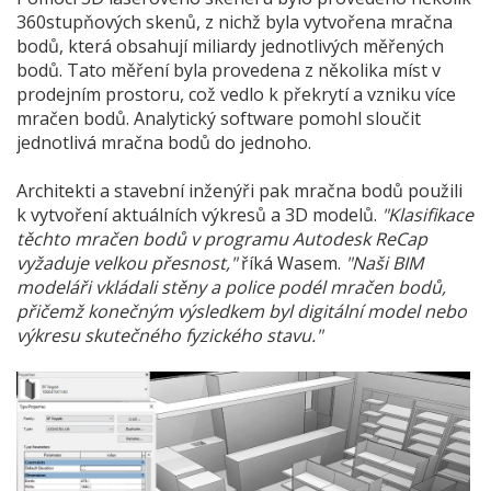
360stupňových skenů, z nichž byla vytvořena mračna
bodů, která obsahují miliardy jednotlivých měřených
bodů. Tato měření byla provedena z několika míst v
prodejním prostoru, což vedlo k překrytí a vzniku více
mračen bodů. Analytický software pomohl sloučit
jednotlivá mračna bodů do jednoho.
Architekti a stavební inženýři pak mračna bodů použili
k vytvoření aktuálních výkresů a 3D modelů.
"Klasifikace
těchto mračen bodů v programu Autodesk ReCap
vyžaduje velkou přesnost,"
říká Wasem.
"Naši BIM
modeláři vkládali stěny a police podél mračen bodů,
přičemž konečným výsledkem byl digitální model nebo
výkresu skutečného fyzického stavu."