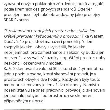
vybavení nových pokladních zón, lednic, pultů a regálů
podle firemních designových standardů. Exteriér
prodejen musel být také obrandovaný jako prodejny
SPAR Express.
"K oskenování prodejních prostor nám stačilo jen
krátké přerušení každodenního provozu,"
říká Wasem.
Dodává, že projektoví manažeři pomohli předem
rozptýlit jakékoli obavy a vysvětlili, že jakékoli
nepříjemnosti pro zaměstnance a zákazníky budou jen
omezené - a vyzvali zákazníky k opuštění prostoru, aby
neskončili oskenováni v modelu.
Každé skenování trvalo od 30 sekund do čtyř minut na
jednu pozici a osoba, která skenování provádí, je v
prostorách obvykle dvě hodiny. Každý den byly touto
metodou skenovány jeden až dva obchody. Namísto
nošení stativu se dnes pracovníci provádějící skenování
jen pomalu pohybují po prostorách se skenerem
připevněným na hrudi.