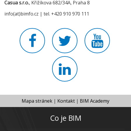
Casua s.r.o.
, Křižíkova 682/34A, Praha 8
info(at)bimfo.cz | tel. +420 910 970 111
Mapa stránek
|
Kontakt
|
BIM Academy
Co je BIM