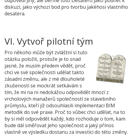
odpovědi jiný, ale berme toto Desatero jako podnět k
diskuzi, jako výchozí bod pro tvorbu jakéhosi vlastního
desatera.
VI.
 Vytvoř pilotní tým
Pro někoho může být zvláštní si tuto
otázku položit, protože je to snad
jasné, že musím předem vědět, proč
chci ve své společnosti udělat takto
zásadní změnu, ale z mé dlouholeté
zkušenosti se mockrát setkávám s
tím, že mi na ni nedokážou odpovědět mnozí z
vrcholových manažerů společností ze stavebního
průmyslu, kteří již odsouhlasili implementaci BIM
metodik do své praxe. Proč to vůbec chci udělat, na to
by si měl odpovědět každý, kdo rozhoduje o tom, kam
bude dál směřovat jeho společnost a jaký přínos
vlastně ve výsledku dostanu za investici do této změny.