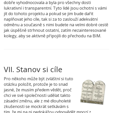
dobře vyhodnocovala a byla pro všechny dosti
lukrativní i transparentní. Tyto lidé jsou ochotni s vámi
jít do tohoto projektu a pokud se jim bude dařit
naplňovat jeho cíle, tak si za to zaslouží adekvátní
odměnu a současně s nimi budete na velmi dobré cestě
jak úspěšně strhnout ostatní, zatím nezainteresované
kolegy, aby se aktivně připojili do přechodu na BIM.
VII.
 Stanov si cíle
Pro někoho může být zvláštní si tuto
otázku položit, protože je to snad
jasné, že musím předem vědět, proč
chci ve své společnosti udělat takto
zásadní změnu, ale z mé dlouholeté
zkušenosti se mockrát setkávám s
tím, že mi na ni nedokážou odpovědět mnozí z