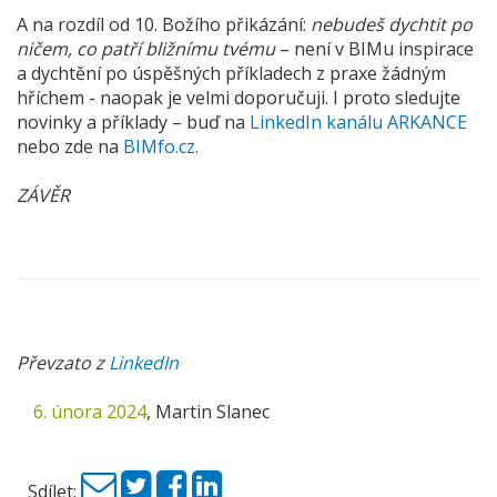
A na rozdíl od 10. Božího přikázání:
nebudeš dychtit po
ničem, co patří bližnímu tvému
– není v BIMu inspirace
a dychtění po úspěšných příkladech z praxe žádným
hříchem - naopak je velmi doporučuji. I proto sledujte
novinky a příklady – buď na
LinkedIn kanálu ARKANCE
nebo zde na
BIMfo.cz.
ZÁVĚR
Převzato z
LinkedIn
6. února 2024
,
Martin Slanec
Sdílet: