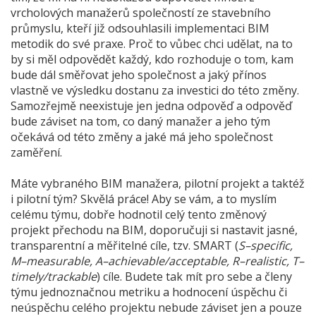
vrcholových manažerů společností ze stavebního
průmyslu, kteří již odsouhlasili implementaci BIM
metodik do své praxe. Proč to vůbec chci udělat, na to
by si měl odpovědět každý, kdo rozhoduje o tom, kam
bude dál směřovat jeho společnost a jaký přínos
vlastně ve výsledku dostanu za investici do této změny.
Samozřejmě neexistuje jen jedna odpověď a odpověď
bude záviset na tom, co daný manažer a jeho tým
očekává od této změny a jaké má jeho společnost
zaměření.
Máte vybraného BIM manažera, pilotní projekt a taktéž
i pilotní tým? Skvělá práce! Aby se vám, a to myslím
celému týmu, dobře hodnotil celý tento změnový
projekt přechodu na BIM, doporučuji si nastavit jasné,
transparentní a měřitelné cíle, tzv. SMART (
S–specific,
M–measurable, A–achievable/acceptable, R–realistic, T–
timely/trackable
) cíle. Budete tak mít pro sebe a členy
týmu jednoznačnou metriku a hodnocení úspěchu či
neúspěchu celého projektu nebude záviset jen a pouze