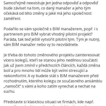
Samozřejmě neexistuje jen jedna odpověď a odpověď
bude záviset na tom, co daný manažer a jeho tým
očekává od této změny a jaké má jeho společnost
zaměření.
Podařilo se vám společně s BIM manažerem, popř. i s
partnerem pro BIM vybrat vhodný pilotní projekt?
Paráda, tak teď ještě vytvořit pilotní tým. Tým je nutný,
sám BIM manažer nebo vy to nezvládnete.
Je třeba do tohoto změnového projektu zainteresovat
vícero kolegů, kteří se stanou jeho nedílnou součástí.
Jak už jsem zmínil v předchozích článcích, každá změna
bolí a pro mnoho lidí může být velmi stresující a
nekomfortní. A vy budete stát s BIM manažerem před
rozhodnutím, kterého kolegu ze současného ansámblu
„namočit“ s vámi a koho zatím vynechat a nechat na
suchu.
Představte si klasickou situaci ve firmách, kde např.