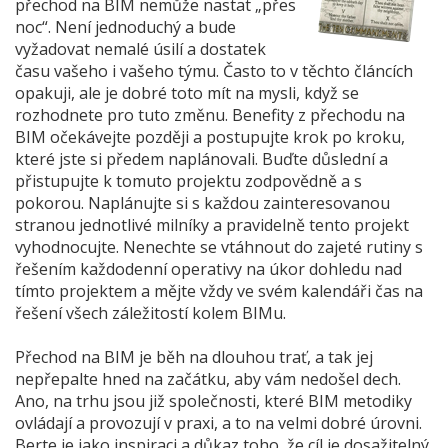
přechod na BIM nemůže nastat „přes
noc“. Není jednoduchý a bude
vyžadovat nemalé úsilí a dostatek
času vašeho i vašeho týmu. Často to v těchto článcích
opakuji, ale je dobré toto mít na mysli, když se
rozhodnete pro tuto změnu. Benefity z přechodu na
BIM očekávejte později a postupujte krok po kroku,
které jste si předem naplánovali. Buďte důslední a
přistupujte k tomuto projektu zodpovědně a s
pokorou. Naplánujte si s každou zainteresovanou
stranou jednotlivé milníky a pravidelně tento projekt
vyhodnocujte. Nenechte se vtáhnout do zajeté rutiny s
řešením každodenní operativy na úkor dohledu nad
tímto projektem a mějte vždy ve svém kalendáři čas na
řešení všech záležitostí kolem BIMu.
Přechod na BIM je běh na dlouhou trať, a tak jej
nepřepalte hned na začátku, aby vám nedošel dech.
Ano, na trhu jsou již společnosti, které BIM metodiky
ovládají a provozují v praxi, a to na velmi dobré úrovni.
Berte je jako inspiraci a důkaz toho, že cíl je dosažitelný