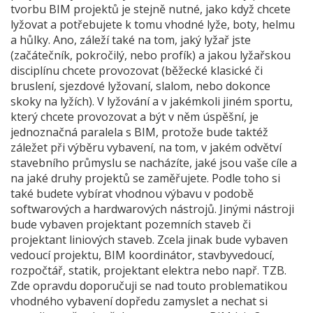
tvorbu BIM projektů je stejně nutné, jako když chcete
lyžovat a potřebujete k tomu vhodné lyže, boty, helmu
a hůlky. Ano, záleží také na tom, jaký lyžař jste
(začátečník, pokročilý, nebo profík) a jakou lyžařskou
disciplínu chcete provozovat (běžecké klasické či
bruslení, sjezdové lyžovaní, slalom, nebo dokonce
skoky na lyžích). V lyžování a v jakémkoli jiném sportu,
který chcete provozovat a být v něm úspěšní, je
jednoznačná paralela s BIM, protože bude taktéž
záležet při výběru vybavení, na tom, v jakém odvětví
stavebního průmyslu se nacházíte, jaké jsou vaše cíle a
na jaké druhy projektů se zaměřujete. Podle toho si
také budete vybírat vhodnou výbavu v podobě
softwarových a hardwarových nástrojů. Jinými nástroji
bude vybaven projektant pozemních staveb či
projektant liniových staveb. Zcela jinak bude vybaven
vedoucí projektu, BIM koordinátor, stavbyvedoucí,
rozpočtář, statik, projektant elektra nebo např. TZB.
Zde opravdu doporučuji se nad touto problematikou
vhodného vybavení dopředu zamyslet a nechat si