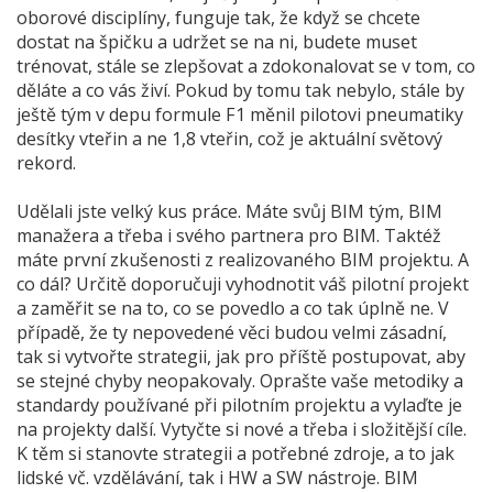
oborové disciplíny, funguje tak, že když se chcete
dostat na špičku a udržet se na ni, budete muset
trénovat, stále se zlepšovat a zdokonalovat se v tom, co
děláte a co vás živí. Pokud by tomu tak nebylo, stále by
ještě tým v depu formule F1 měnil pilotovi pneumatiky
desítky vteřin a ne 1,8 vteřin, což je aktuální světový
rekord.
Udělali jste velký kus práce. Máte svůj BIM tým, BIM
manažera a třeba i svého partnera pro BIM. Taktéž
máte první zkušenosti z realizovaného BIM projektu. A
co dál? Určitě doporučuji vyhodnotit váš pilotní projekt
a zaměřit se na to, co se povedlo a co tak úplně ne. V
případě, že ty nepovedené věci budou velmi zásadní,
tak si vytvořte strategii, jak pro příště postupovat, aby
se stejné chyby neopakovaly. Oprašte vaše metodiky a
standardy používané při pilotním projektu a vylaďte je
na projekty další. Vytyčte si nové a třeba i složitější cíle.
K těm si stanovte strategii a potřebné zdroje, a to jak
lidské vč. vzdělávání, tak i HW a SW nástroje. BIM