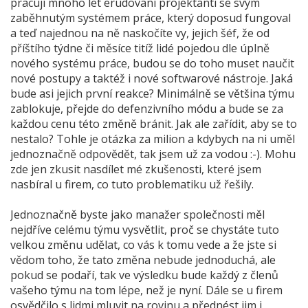
pracují mnoho let erudovaní projektanti se svým
zaběhnutým systémem práce, který doposud fungoval
a teď najednou na ně naskočíte vy, jejich šéf, že od
příštího týdne či měsíce titíž lidé pojedou dle úplně
nového systému práce, budou se do toho muset naučit
nové postupy a taktéž i nové softwarové nástroje. Jaká
bude asi jejich první reakce? Minimálně se většina týmu
zablokuje, přejde do defenzivního módu a bude se za
každou cenu této změně bránit. Jak ale zařídit, aby se to
nestalo? Tohle je otázka za milion a kdybych na ni uměl
jednoznačně odpovědět, tak jsem už za vodou :-). Mohu
zde jen zkusit nasdílet mé zkušenosti, které jsem
nasbíral u firem, co tuto problematiku už řešily.
Jednoznačně byste jako manažer společnosti měl
nejdříve celému týmu vysvětlit, proč se chystáte tuto
velkou změnu udělat, co vás k tomu vede a že jste si
vědom toho, že tato změna nebude jednoduchá, ale
pokud se podaří, tak ve výsledku bude každý z členů
vašeho týmu na tom lépe, než je nyní. Dále se u firem
osvědčilo s lidmi mluvit na rovinu a přednést jim i