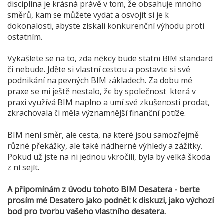
disciplína je krásná právě v tom, že obsahuje mnoho
směrů, kam se můžete vydat a osvojit si je k
dokonalosti, abyste získali konkurenční výhodu proti
ostatním.
Vykašlete se na to, zda někdy bude státní BIM standard
či nebude. Jděte si vlastní cestou a postavte si své
podnikání na pevných BIM základech. Za dobu mé
praxe se mi ještě nestalo, že by společnost, která v
praxi využívá BIM naplno a umí své zkušenosti prodat,
zkrachovala či měla významnější finanční potíže.
BIM není směr, ale cesta, na které jsou samozřejmě
různé překážky, ale také nádherné výhledy a zážitky.
Pokud už jste na ni jednou vkročili, byla by velká škoda
z ní sejít.
A připomínám z úvodu tohoto BIM Desatera - berte
prosím mé Desatero jako podnět k diskuzi, jako výchozí
bod pro tvorbu vašeho vlastního desatera.