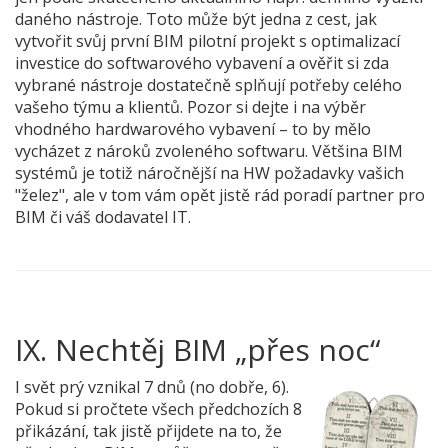
daného nástroje. Toto může být jedna z cest, jak
vytvořit svůj první BIM pilotní projekt s optimalizací
investice do softwarového vybavení a ověřit si zda
vybrané nástroje dostatečně splňují potřeby celého
vašeho týmu a klientů. Pozor si dejte i na výběr
vhodného hardwarového vybavení – to by mělo
vycházet z nároků zvoleného softwaru. Většina BIM
systémů je totiž náročnější na HW požadavky vašich
"želez", ale v tom vám opět jistě rád poradí partner pro
BIM či váš dodavatel IT.
IX.
 Nechtěj BIM „přes noc“
I svět prý vznikal 7 dnů (no dobře, 6).
Pokud si pročtete všech předchozích 8
přikázání, tak jistě přijdete na to, že