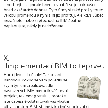
– nechtějte se jim ale hned rovnat či se je pokoušet
hned v začátcích dohnat. Tyto firmy si také prošly touto
velkou proměnou a nyní z ní již profitují. Ale když vůbec
nezačnete, nebo si přechod na BIM špatně
naplánujete, nikdy je nedoženete.
X.
 Implementací BIM to teprve z
Hurá jdeme do finále! Tak to ani
náhodou. Pokud se vám povedlo se
svým týmem zrealizovat dle
nastavených BIM metodik váš první
projekt, tak moc gratuluji, protože
jste úspěšně odstartovali váš vlastní
ultramaraton. BIM, stejně jako jiné sportovní či