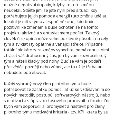
možné negativní dopady, kdybyste tuto změnu
neudělali. Sdělte jim, že jste nyní před situací, kdy
potřebujete jejich pomoc a energii tuto změnu udělat.
Ideální je mít v týmu alespoň někoho, kdo bude
pozitivní ke změnám a bude ochoten se na tomto
projektu aktivně a s entusiasmem podílet. Takový
člověk či skupina může velmi pozitivně působit na celý
tým a zviklat i ty opatrné a váhající střelce. Případné
totální blokátory ze změny vynechte, nemá cenu s nimi
ztrácet váš drahocenný čas, jen by vám rozvraceli celý
tým a házeli klacky pod nohy. Buď se vám je podaří
přesvědčit později nebo vůbec, ale to už je třeba ani
nebudete potřebovat.
Každý vybraný nový člen pilotního týmu bude
potřebovat ze začátku pomoci, ať už se vzděláváním do
nových metodik, postupů, softwarových nástrojů, nebo
s motivací a s úpravou časového pracovního fondu. Zde
bych vám doporučil si promyslet a nastavit pro členy
pilotního týmu motivační kritéria - tzv. KPI, která by se