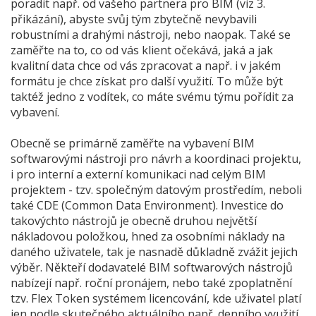
poradit např. od vašeho partnera pro BIM (viz 3.
přikázání), abyste svůj tým zbytečně nevybavili
robustními a drahými nástroji, nebo naopak. Také se
zaměřte na to, co od vás klient očekává, jaká a jak
kvalitní data chce od vás zpracovat a např. i v jakém
formátu je chce získat pro další využití. To může být
taktéž jedno z vodítek, co máte svému týmu pořídit za
vybavení.
Obecně se primárně zaměřte na vybavení BIM
softwarovými nástroji pro návrh a koordinaci projektu,
i pro interní a externí komunikaci nad celým BIM
projektem - tzv. společným datovým prostředím, neboli
také CDE (Common Data Environment). Investice do
takovýchto nástrojů je obecně druhou největší
nákladovou položkou, hned za osobními náklady na
daného uživatele, tak je nasnadě důkladně zvážit jejich
výběr. Někteří dodavatelé BIM softwarových nástrojů
nabízejí např. roční pronájem, nebo také zpoplatnění
tzv. Flex Token systémem licencování, kde uživatel platí
jen podle skutečného aktuálního např. denního využití