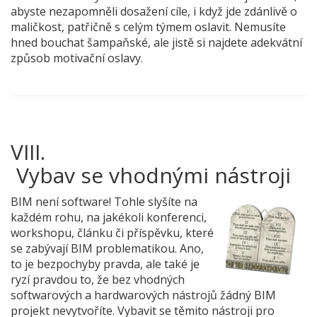
abyste nezapomněli dosažení cíle, i když jde zdánlivě o
maličkost, patřičně s celým týmem oslavit. Nemusíte
hned bouchat šampaňské, ale jistě si najdete adekvátní
způsob motivační oslavy.
VIII.
 Vybav se vhodnými nástroji
BIM není software! Tohle slyšíte na
každém rohu, na jakékoli konferenci,
workshopu, článku či příspěvku, které
se zabývají BIM problematikou. Ano,
to je bezpochyby pravda, ale také je
ryzí pravdou to, že bez vhodných
softwarových a hardwarových nástrojů žádný BIM
projekt nevytvoříte. Vybavit se těmito nástroji pro