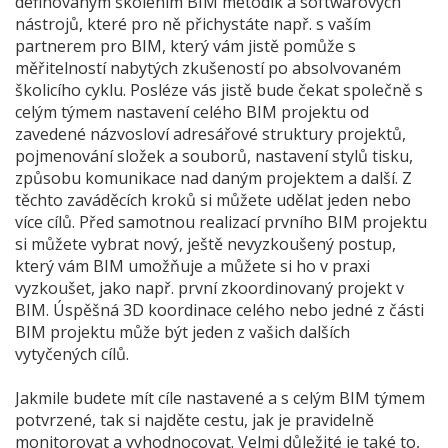
definovaným školením BIM metodik a softwarových
nástrojů, které pro ně přichystáte např. s vaším
partnerem pro BIM, který vám jistě pomůže s
měřitelností nabytých zkušeností po absolvovaném
školicího cyklu. Posléze vás jistě bude čekat společně s
celým týmem nastavení celého BIM projektu od
zavedené názvosloví adresářové struktury projektů,
pojmenování složek a souborů, nastavení stylů tisku,
způsobu komunikace nad daným projektem a další. Z
těchto zaváděcích kroků si můžete udělat jeden nebo
více cílů. Před samotnou realizací prvního BIM projektu
si můžete vybrat nový, ještě nevyzkoušený postup,
který vám BIM umožňuje a můžete si ho v praxi
vyzkoušet, jako např. první zkoordinovaný projekt v
BIM. Úspěšná 3D koordinace celého nebo jedné z části
BIM projektu může být jeden z vašich dalších
vytyčených cílů.
Jakmile budete mít cíle nastavené a s celým BIM týmem
potvrzené, tak si najděte cestu, jak je pravidelně
monitorovat a vyhodnocovat. Velmi důležité je také to,