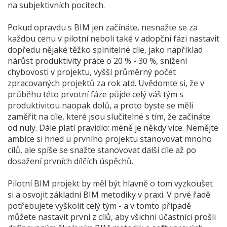
na subjektivních pocitech.
Pokud opravdu s BIM jen začínáte, nesnažte se za
každou cenu v pilotní neboli také v adopční fázi nastavit
dopředu nějaké těžko splnitelné cíle, jako například
nárůst produktivity práce o 20 % - 30 %, snížení
chybovosti v projektu, vyšší průměrný počet
zpracovaných projektů za rok atd. Uvědomte si, že v
průběhu této prvotní fáze půjde celý váš tým s
produktivitou naopak dolů, a proto byste se měli
zaměřit na cíle, které jsou slučitelné s tím, že začínáte
od nuly. Dále platí pravidlo: méně je někdy více. Nemějte
ambice si hned u prvního projektu stanovovat mnoho
cílů, ale spíše se snažte stanovovat další cíle až po
dosažení prvních dílčích úspěchů.
Pilotní BIM projekt by měl být hlavně o tom vyzkoušet
si a osvojit základní BIM metodiky v praxi. V prvé řadě
potřebujete vyškolit celý tým - a v tomto případě
můžete nastavit první z cílů, aby všichni účastníci prošli