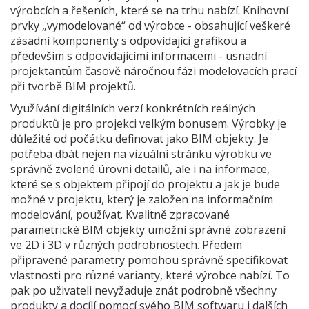
výrobcích a řešeních, které se na trhu nabízí. Knihovní
prvky „vymodelované“ od výrobce - obsahující veškeré
zásadní komponenty s odpovídající grafikou a
především s odpovídajícími informacemi - usnadní
projektantům časově náročnou fázi modelovacích prací
při tvorbě BIM projektů.
Využívání digitálních verzí konkrétních reálných
produktů je pro projekci velkým bonusem. Výrobky je
důležité od počátku definovat jako BIM objekty. Je
potřeba dbát nejen na vizuální stránku výrobku ve
správně zvolené úrovni detailů, ale i na informace,
které se s objektem připojí do projektu a jak je bude
možné v projektu, který je založen na informačním
modelování, používat. Kvalitně zpracované
parametrické BIM objekty umožní správné zobrazení
ve 2D i 3D v různých podrobnostech. Předem
připravené parametry pomohou správně specifikovat
vlastnosti pro různé varianty, které výrobce nabízí. To
pak po uživateli nevyžaduje znát podrobně všechny
produkty a docílí pomocí svého BIM softwaru i dalších