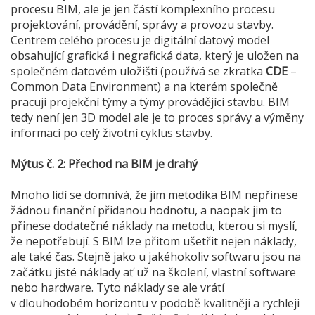
procesu BIM, ale je jen částí komplexního procesu
projektování, provádění, správy a provozu stavby.
Centrem celého procesu je digitální datový model
obsahující grafická i negrafická data, který je uložen na
společném datovém uložišti (používá se zkratka
CDE
–
Common Data Environment) a na kterém společně
pracují projekční týmy a týmy provádějící stavbu. BIM
tedy není jen 3D model ale je to proces správy a výměny
informací po celý životní cyklus stavby.
Mýtus č. 2: Přechod na BIM je drahý
Mnoho lidí se domnívá, že jim metodika BIM nepřinese
žádnou finanční přidanou hodnotu, a naopak jim to
přinese dodatečné náklady na metodu, kterou si myslí,
že nepotřebují. S BIM lze přitom ušetřit nejen náklady,
ale také čas. Stejně jako u jakéhokoliv softwaru jsou na
začátku jisté náklady ať už na školení, vlastní software
nebo hardware. Tyto náklady se ale vrátí
v dlouhodobém horizontu v podobě kvalitněji a rychleji