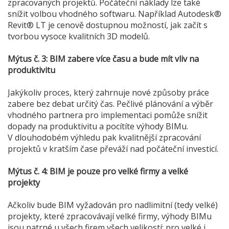
zpracovaných projektů. Počáteční náklady lze také
snížit volbou vhodného softwaru. Například Autodesk®
Revit® LT je cenově dostupnou možností, jak začít s
tvorbou vysoce kvalitních 3D modelů.
Mýtus č. 3: BIM zabere více času a bude mít vliv na
produktivitu
Jakýkoliv proces, který zahrnuje nové způsoby práce
zabere bez debat určitý čas. Pečlivé plánování a výběr
vhodného partnera pro implementaci pomůže snížit
dopady na produktivitu a pocítíte výhody BIMu.
V dlouhodobém výhledu pak kvalitnější zpracování
projektů v kratším čase převáží nad počáteční investicí.
Mýtus č. 4: BIM je pouze pro velké firmy a velké
projekty
Ačkoliv bude BIM vyžadován pro nadlimitní (tedy velké)
projekty, které zpracovávají velké firmy, výhody BIMu
jsou patrné u všech firem všech velikostí: pro velké i