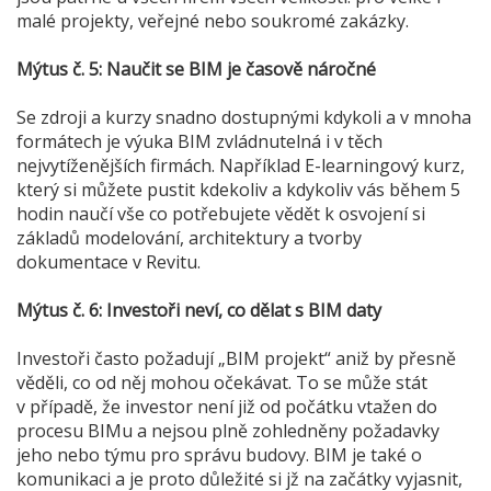
malé projekty, veřejné nebo soukromé zakázky.
Mýtus č. 5: Naučit se BIM je časově náročné
Se zdroji a kurzy snadno dostupnými kdykoli a v mnoha
formátech je výuka BIM zvládnutelná i v těch
nejvytíženějších firmách. Například E-learningový kurz,
který si můžete pustit kdekoliv a kdykoliv vás během 5
hodin naučí vše co potřebujete vědět k osvojení si
základů modelování, architektury a tvorby
dokumentace v Revitu.
Mýtus č. 6: Investoři neví, co dělat s BIM daty
Investoři často požadují „BIM projekt“ aniž by přesně
věděli, co od něj mohou očekávat. To se může stát
v případě, že investor není již od počátku vtažen do
procesu BIMu a nejsou plně zohledněny požadavky
jeho nebo týmu pro správu budovy. BIM je také o
komunikaci a je proto důležité si jž na začátky vyjasnit,