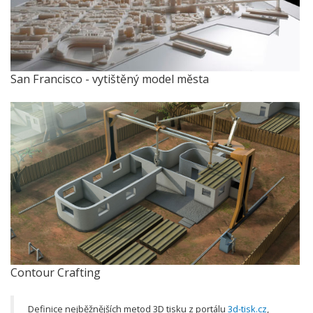
San Francisco - vytištěný model města
Contour Crafting
Definice nejběžnějších metod 3D tisku z portálu
3d-tisk.cz
,