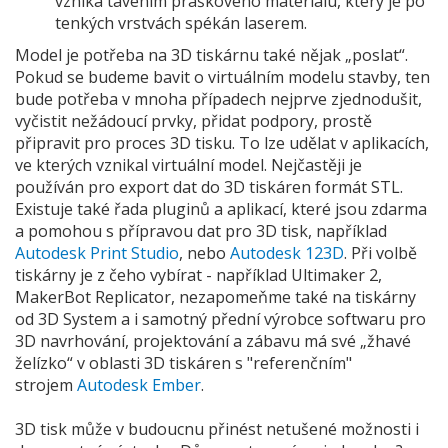
vzniká tavením práškového materiálu, který je po
tenkých vrstvách spékán laserem.
Model je potřeba na 3D tiskárnu také nějak „poslat“.
Pokud se budeme bavit o virtuálním modelu stavby, ten
bude potřeba v mnoha případech nejprve zjednodušit,
vyčistit nežádoucí prvky, přidat podpory, prostě
připravit pro proces 3D tisku. To lze udělat v aplikacích,
ve kterých vznikal virtuální model. Nejčastěji je
používán pro export dat do 3D tiskáren formát STL.
Existuje také řada pluginů a aplikací, které jsou zdarma
a pomohou s přípravou dat pro 3D tisk, například
Autodesk Print Studio
, nebo
Autodesk 123D
. Při volbě
tiskárny je z čeho vybírat - například Ultimaker 2,
MakerBot Replicator, nezapomeňme také na tiskárny
od 3D System a i samotný přední výrobce softwaru pro
3D navrhování, projektování a zábavu má své „žhavé
želízko“ v oblasti 3D tiskáren s "referenčním"
strojem
Autodesk Ember
.
3D tisk může v budoucnu přinést netušené možnosti i