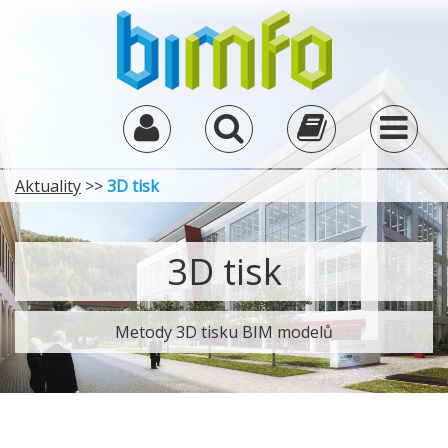
Aktuality
>>
3D tisk
3D tisk
Metody 3D tisku BIM modelů