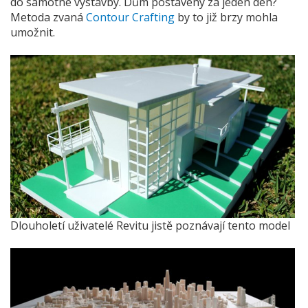
do samotné výstavby. Dům postavený za jeden den?
Metoda zvaná
Contour Crafting
by to již brzy mohla
umožnit.
Dlouholetí uživatelé Revitu jistě poznávají tento model