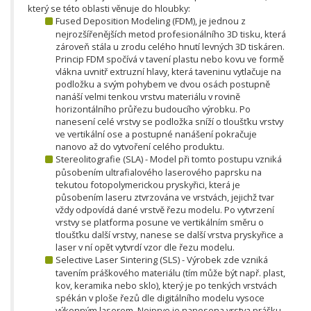
který se této oblasti věnuje do hloubky:
Fused Deposition Modeling (FDM), je jednou z
nejrozšířenějších metod profesionálního 3D tisku, která
zároveň stála u zrodu celého hnutí levných 3D tiskáren.
Princip FDM spočívá v tavení plastu nebo kovu ve formě
vlákna uvnitř extruzní hlavy, která taveninu vytlačuje na
podložku a svým pohybem ve dvou osách postupně
nanáší velmi tenkou vrstvu materiálu v rovině
horizontálního průřezu budoucího výrobku. Po
nanesení celé vrstvy se podložka sníží o tloušťku vrstvy
ve vertikální ose a postupné nanášení pokračuje
nanovo až do vytvoření celého produktu.
Stereolitografie (SLA) - Model při tomto postupu vzniká
působením ultrafialového laserového paprsku na
tekutou fotopolymerickou pryskyřici, která je
působením laseru ztvrzována ve vrstvách, jejichž tvar
vždy odpovídá dané vrstvě řezu modelu. Po vytvrzení
vrstvy se platforma posune ve vertikálním směru o
tloušťku další vrstvy, nanese se další vrstva pryskyřice a
laser v ní opět vytvrdí vzor dle řezu modelu.
Selective Laser Sintering (SLS) - Výrobek zde vzniká
tavením práškového materiálu (tím může být např. plast,
kov, keramika nebo sklo), který je po tenkých vrstvách
spékán v ploše řezů dle digitálního modelu vysoce
výkonným laserem. Nejprve je nanesena vrstva prášku