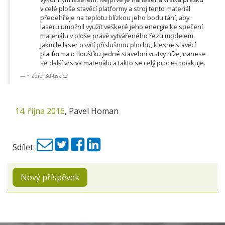
v celé ploše stavěcí platformy a stroj tento materiál
předehřeje na teplotu blízkou jeho bodu tání, aby
laseru umožnil využít veškeré jeho energie ke spečení
materiálu v ploše právě vytvářeného řezu modelem.
Jakmile laser osvítí příslušnou plochu, klesne stavěcí
platforma o tloušťku jedné stavební vrstvy níže, nanese
se další vrstva materiálu a takto se celý proces opakuje.
* Zdroj 3d-tisk.cz
14. října 2016
,
Pavel Homan
Sdílet:
Nový příspěvek