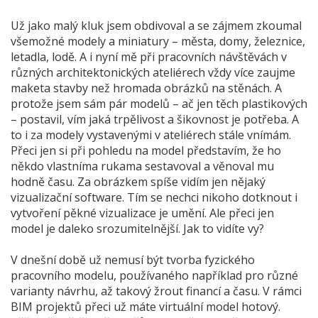
Už jako malý kluk jsem obdivoval a se zájmem zkoumal
všemožné modely a miniatury – města, domy, železnice,
letadla, lodě. A i nyní mě při pracovních návštěvách v
různých architektonických ateliérech vždy více zaujme
maketa stavby než hromada obrázků na stěnách. A
protože jsem sám pár modelů – ač jen těch plastikových
– postavil, vím jaká trpělivost a šikovnost je potřeba. A
to i za modely vystavenými v ateliérech stále vnímám.
Přeci jen si při pohledu na model představím, že ho
někdo vlastníma rukama sestavoval a věnoval mu
hodně času. Za obrázkem spíše vidím jen nějaký
vizualizační software. Tím se nechci nikoho dotknout i
vytvoření pěkné vizualizace je umění. Ale přeci jen
model je daleko srozumitelnější. Jak to vidíte vy?
V dnešní době už nemusí být tvorba fyzického
pracovního modelu, používaného například pro různé
varianty návrhu, až takový žrout financí a času. V rámci
BIM projektů přeci už máte virtuální model hotový.