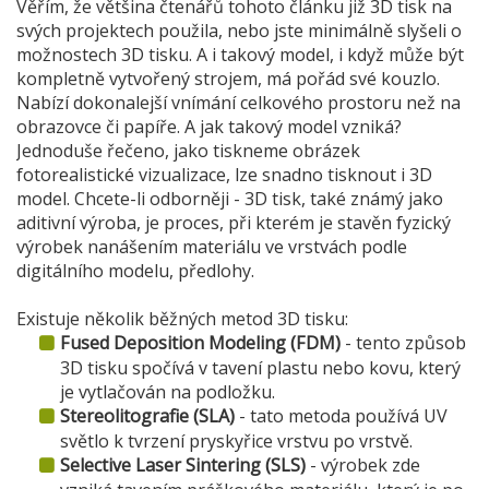
Věřím, že většina čtenářů tohoto článku již 3D tisk na
svých projektech použila, nebo jste minimálně slyšeli o
možnostech 3D tisku. A i takový model, i když může být
kompletně vytvořený strojem, má pořád své kouzlo.
Nabízí dokonalejší vnímání celkového prostoru než na
obrazovce či papíře. A jak takový model vzniká?
Jednoduše řečeno, jako tiskneme obrázek
fotorealistické vizualizace, lze snadno tisknout i 3D
model. Chcete-li odborněji - 3D tisk, také známý jako
aditivní výroba, je proces, při kterém je stavěn fyzický
výrobek nanášením materiálu ve vrstvách podle
digitálního modelu, předlohy.
Existuje několik běžných metod 3D tisku:
Fused Deposition Modeling (FDM)
- tento způsob
3D tisku spočívá v tavení plastu nebo kovu, který
je vytlačován na podložku.
Stereolitografie (SLA)
- tato metoda používá UV
světlo k tvrzení pryskyřice vrstvu po vrstvě.
Selective Laser Sintering (SLS)
- výrobek zde